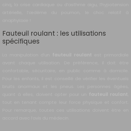
cinq, la crise cardiaque ou d’asthme aigu, l’hypotension
artérielle, l’œdème du poumon, le choc relatif à
anaphylaxie !
Fauteuil roulant : les utilisations
spécifiques
La manipulation d’un
fauteuil roulant
est primordiale
avant chaque utilisation. De préférence, il doit être
confortable, sécuritaire, en public comme à domicile.
Pour les enfants, il est conseillé de vérifier les éventuels
bruits anormaux et les pneus. Les personnes âgées,
quant à elles, doivent opter pour un
fauteuil roulant
,
tout en tenant compte leur force physique et confort.
Pour remarque, toutes ces utilisations doivent être en
accord avec l’avis du médecin.